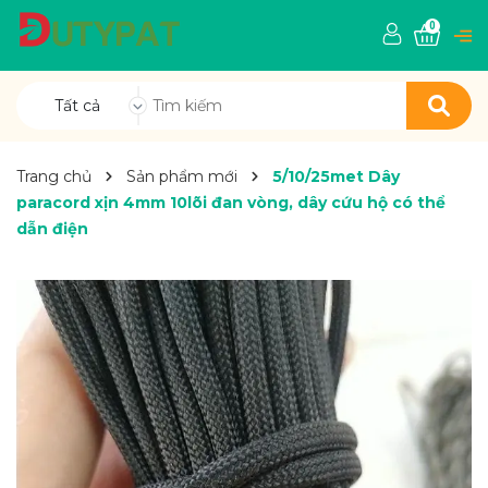
0
Tất cả
Trang chủ
Sản phẩm mới
5/10/25met Dây
paracord xịn 4mm 10lõi đan vòng, dây cứu hộ có thể
dẫn điện