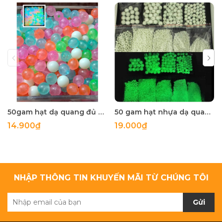
50gam hạt dạ quang đủ màu 6mm, 8mm, 10mm, 12mm, hạt nhựa tròn
50 gam hạt nhựa dạ quang tròn đủ size 4mm, 5mm, 6mm, 8mm, 10mm, 12mm, 14mm, 16mm ,18mm , 10mm, 22mm, 25mm
14.900₫
19.000₫
NHẬP THÔNG TIN KHUYẾN MÃI TỪ CHÚNG TÔI
Gửi