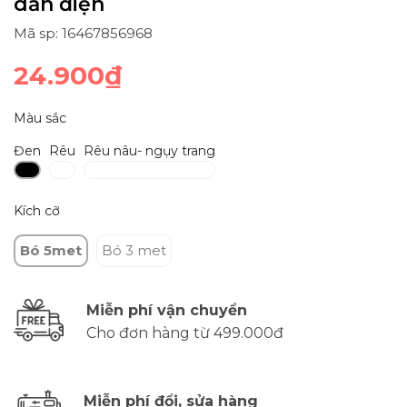
dẫn điện
Mã sp: 16467856968
24.900₫
Màu sắc
Đen
Rêu
Rêu nâu- ngụy trang
Kích cỡ
Bó 5met
Bó 3 met
Miễn phí vận chuyển
Cho đơn hàng từ 499.000đ
Miễn phí đổi, sửa hàng