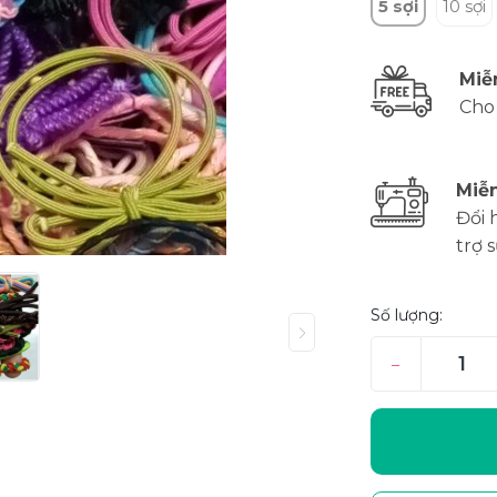
5 sợi
10 sợi
Miễ
Cho
Miễn
Đổi 
trợ 
Số lượng:
–