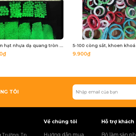
50 gam hạt nhựa dạ quang tròn đủ size 4mm, 5mm, 6mm, 8mm, 10mm, 12mm, 14mm, 16mm ,18mm , 10mm, 22mm, 25mm
00₫
9.900₫
NG TÔI
Về chúng tôi
Hỗ trợ khách
 Trường, Tp
Hướng dẫn mua
Bộ làm sản p