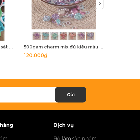
5-100 còng sắt, khoen khoá sắt mix màu 20mm, 25mm, 28mm
500gam charm mix đủ kiểu màu ngọc trai, hạt charm mix đủ kiểu
120.000₫
27.900₫
Gửi
 hàng
Dịch vụ
hẩm
Bộ làm sản phẩm