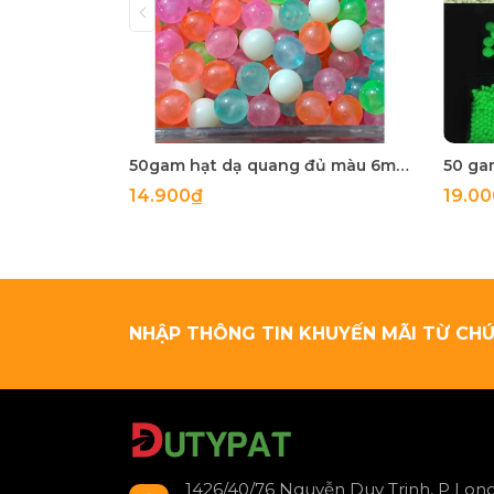
50gam hạt dạ quang đủ màu 6mm, 8mm, 10mm, 12mm, hạt nhựa tròn
14.900₫
19.0
NHẬP THÔNG TIN KHUYẾN MÃI TỪ CHÚ
1426/40/76 Nguyễn Duy Trinh, P Long