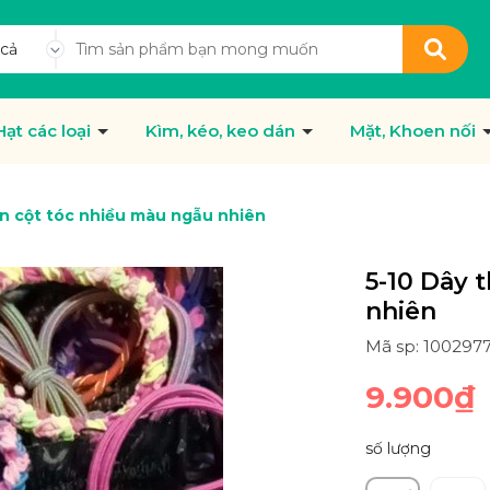
 cả
Hạt các loại
Kìm, kéo, keo dán
Mặt, Khoen nối
un cột tóc nhiều màu ngẫu nhiên
5-10 Dây 
nhiên
Mã sp: 100297
9.900₫
số lượng