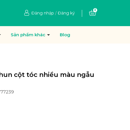
0
Đăng nhập
/
Đăng ký
Sản phẩm khác
Blog
thun cột tóc nhiều màu ngẫu
777239