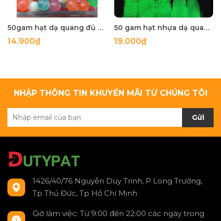
50gam hạt dạ quang đủ màu 6mm, 8mm, 10mm, 12mm, hạt nhựa tròn
50 gam hạt nhựa dạ quang tròn đủ size 4mm, 5mm, 6mm, 8mm, 10mm, 12mm, 14mm, 16mm ,18mm , 10mm, 22mm, 25mm
14.900₫
19.000₫
NHẬP THÔNG TIN KHUYẾN MÃI TỪ CHÚNG TÔI
Gửi
1426/40/76 Nguyễn Duy Trinh, P Long Trường,
Tp Thủ Đức, Tp Hồ Chí Minh
Giờ làm việc: Từ 9:00 đến 22:00 các ngày trong