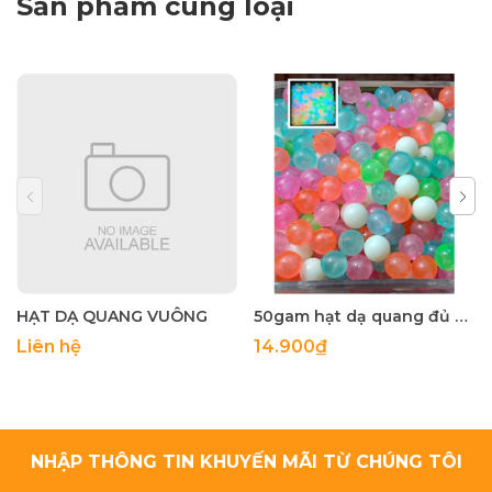
Sản phẩm cùng loại
HẠT DẠ QUANG VUÔNG
50gam hạt dạ quang đủ màu 6mm, 8mm, 10mm, 12mm, hạt nhựa tròn
Liên hệ
14.900₫
NHẬP THÔNG TIN KHUYẾN MÃI TỪ CHÚNG TÔI