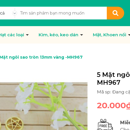
 cả
Hạt các loại
Kìm, kéo, keo dán
Mặt, Khoen nối
 Mặt ngôi sao tròn 13mm vàng -MH967
5 Mặt ngô
MH967
Mã sp: Đang c
20.000
Miễ
Cho