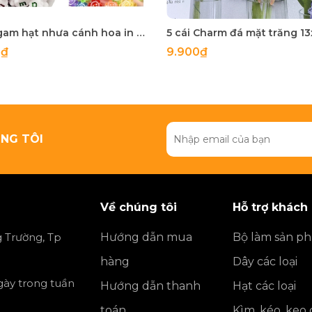
10-50gam hạt nhưa cánh hoa in chữ cái , in mặt cười các kiểu size 10-12mm
0₫
9.900₫
NG TÔI
Về chúng tôi
Hỗ trợ khách
 Trường, Tp
Hướng dẫn mua
Bộ làm sản p
hàng
Dây các loại
ngày trong tuần
Hướng dẫn thanh
Hạt các loại
toán
Kìm, kéo, keo