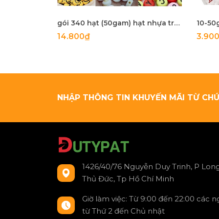
gói 340 hạt (50gam) hạt nhựa tròn 4x7mm in mặt cười, chữ, .... làm handmade, phụ kiện, trang trí tuỳ sở thích
14.800₫
3.90
NHẬP THÔNG TIN KHUYẾN MÃI TỪ CHÚ
1426/40/76 Nguyễn Duy Trinh, P Long
Thủ Đức, Tp Hồ Chí Minh
Giờ làm việc: Từ 9:00 đến 22:00 các 
từ Thứ 2 đến Chủ nhật