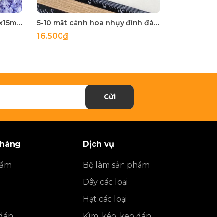
5 cái Charm đá mặt trăng 13x15mm, charm xỏ vòng tay, vòng cổ
5-10 mặt cành hoa nhụy đính đá loại đẹp-MDCB001
16.500₫
35.000₫
Gửi
 hàng
Dịch vụ
hẩm
Bộ làm sản phẩm
Dây các loại
Hạt các loại
 dán
Kìm, kéo, keo dán