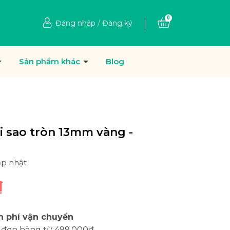
0
Đăng nhập
/
Đăng ký
Sản phẩm khác
Blog
i sao tròn 13mm vàng -
ập nhật
₫
n phí vận chuyển
 đơn hàng từ 499.000đ