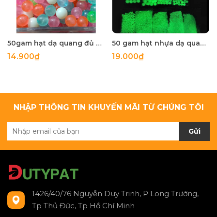
50gam hạt dạ quang đủ màu 6mm, 8mm, 10mm, 12mm, hạt nhựa tròn
50 gam hạt nhựa dạ quang tròn đủ size 4mm, 5mm, 6mm, 8mm, 10mm, 12mm, 14mm, 16mm ,18mm , 10mm, 22mm, 25mm
14.900₫
19.000₫
NHẬP THÔNG TIN KHUYẾN MÃI TỪ CHÚNG TÔI
Gửi
1426/40/76 Nguyễn Duy Trinh, P Long Trường,
Tp Thủ Đức, Tp Hồ Chí Minh