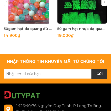
50gam hạt dạ quang đủ màu 6mm, 8mm, 10mm, 12mm, hạt nhựa tròn
50 gam hạt nhựa dạ quang tròn đủ size 4mm, 5mm, 6mm, 8mm, 10mm, 12mm, 14mm, 16mm ,18mm , 10mm, 22mm, 25mm
14.900₫
19.000₫
NHẬP THÔNG TIN KHUYẾN MÃI TỪ CHÚNG TÔI
Gửi
1426/40/76 Nguyễn Duy Trinh, P Long Trường,