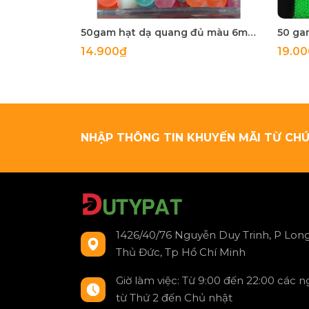
50gam hạt dạ quang đủ màu 6mm, 8mm, 10mm, 12mm, hạt nhựa tròn
14.900₫
19.0
NHẬP THÔNG TIN KHUYẾN MÃI TỪ CHÚ
1426/40/76 Nguyễn Duy Trinh, P Long
Thủ Đức, Tp Hồ Chí Minh
Giờ làm việc: Từ 9:00 đến 22:00 các 
từ Thứ 2 đến Chủ nhật