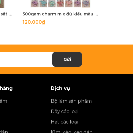
5-100 còng sắt, khoen khoá sắt mix màu 20mm, 25mm, 28mm
500gam charm mix đủ kiểu màu ngọc trai, hạt charm mix đủ kiểu
120.000₫
27.900₫
Gửi
 hàng
Dịch vụ
hẩm
Bộ làm sản phẩm
Dây các loại
Hạt các loại
 dán
Kìm, kéo, keo dán