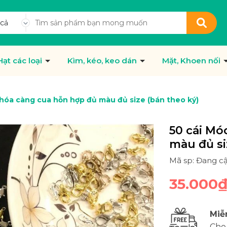
 cả
Hạt các loại
Kìm, kéo, keo dán
Mặt, Khoen nối
hóa càng cua hỗn hợp đủ màu đủ size (bán theo ký)
50 cái Mó
màu đủ si
Mã sp: Đang c
35.000
Miễ
Cho