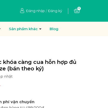
0
Đăng nhập
/
Đăng ký
Sản phẩm khác
Blog
c khóa càng cua hỗn hợp đủ
ze (bán theo ký)
ập nhật
₫
n phí vận chuyển
 đơn hàng từ 499.000đ