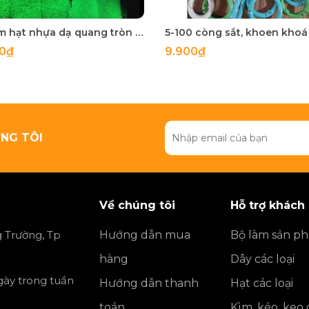
50 gam hạt nhựa dạ quang tròn đủ size 4mm, 5mm, 6mm, 8mm, 10mm, 12mm, 14mm, 16mm ,18mm , 10mm, 22mm, 25mm
00₫
9.900₫
NG TÔI
Về chúng tôi
Hỗ trợ khách
 Trường, Tp
Hướng dẫn mua
Bộ làm sản p
hàng
Dây các loại
ngày trong tuần
Hướng dẫn thanh
Hạt các loại
toán
Kìm, kéo, keo