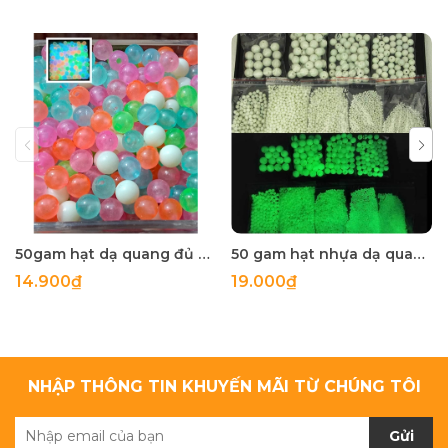
50gam hạt dạ quang đủ màu 6mm, 8mm, 10mm, 12mm, hạt nhựa tròn
50 gam hạt nhựa dạ quang tròn đủ size 4mm, 5mm, 6mm, 8mm, 10mm, 12mm, 14mm, 16mm ,18mm , 10mm, 22mm, 25mm
14.900₫
19.000₫
NHẬP THÔNG TIN KHUYẾN MÃI TỪ CHÚNG TÔI
Gửi