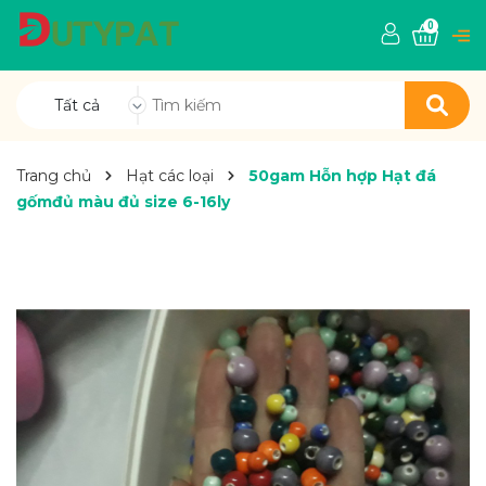
0
Tất cả
Trang chủ
Hạt các loại
50gam Hỗn hợp Hạt đá
gốmđủ màu đủ size 6-16ly