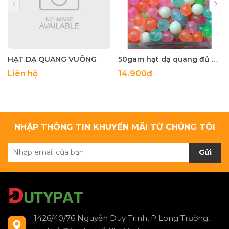
HẠT DẠ QUANG VUÔNG
50gam hạt dạ quang đủ màu 6mm, 8mm, 10mm, 12mm, hạt nhựa tròn
Liên hệ
14.900₫
NHẬP THÔNG TIN KHUYẾN MÃI TỪ CHÚNG TÔI
Gửi
1426/40/76 Nguyễn Duy Trinh, P Long Trường,