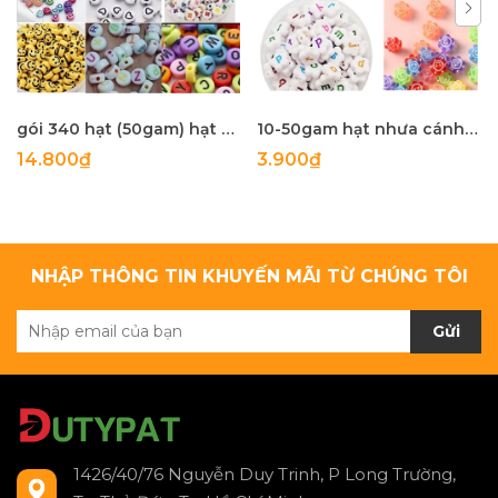
gói 340 hạt (50gam) hạt nhựa tròn 4x7mm in mặt cười, chữ, .... làm handmade, phụ kiện, trang trí tuỳ sở thích
10-50gam hạt nhưa cánh hoa in chữ cái , in mặt cười các kiểu size 10-12mm
14.800₫
3.900₫
NHẬP THÔNG TIN KHUYẾN MÃI TỪ CHÚNG TÔI
Gửi
1426/40/76 Nguyễn Duy Trinh, P Long Trường,