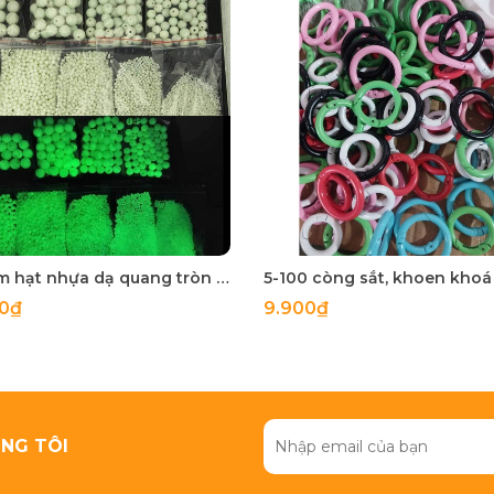
50 gam hạt nhựa dạ quang tròn đủ size 4mm, 5mm, 6mm, 8mm, 10mm, 12mm, 14mm, 16mm ,18mm , 10mm, 22mm, 25mm
00₫
9.900₫
NG TÔI