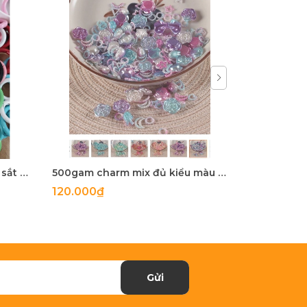
5-100 còng sắt, khoen khoá sắt mix màu 20mm, 25mm, 28mm
500gam charm mix đủ kiểu màu ngọc trai, hạt charm mix đủ kiểu
120.000₫
27.900₫
Gửi