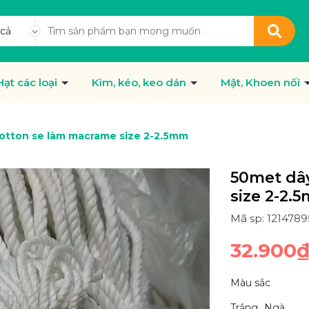
 cả
Hạt các loại
Kìm, kéo, keo dán
Mặt, Khoen nối
otton se làm macrame size 2-2.5mm
50met dâ
size 2-2.
Mã sp: 121478
32.900
Màu sắc
Trắng
Ngà