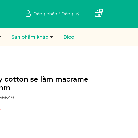
0
Đăng nhập
/
Đăng ký
Sản phẩm khác
Blog
y cotton se làm macrame
5mm
956649
₫