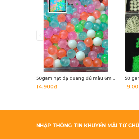
50gam hạt dạ quang đủ màu 6mm, 8mm, 10mm, 12mm, hạt nhựa tròn
14.900₫
19.0
NHẬP THÔNG TIN KHUYẾN MÃI TỪ CHÚ