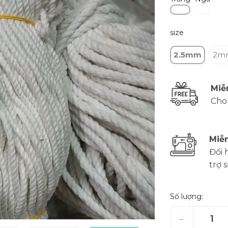
size
2.5mm
2m
Miễ
Cho
Miễn
Đổi 
trợ 
Số lượng:
–