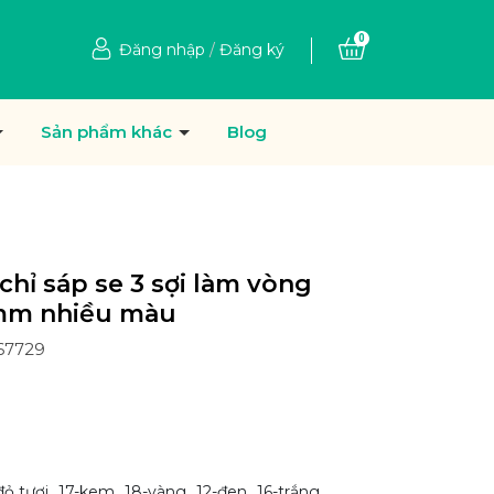
0
Đăng nhập
/
Đăng ký
Sản phẩm khác
Blog
chỉ sáp se 3 sợi làm vòng
2mm nhiều màu
67729
đỏ tươi
17-kem
18-vàng
12-đen
16-trắng