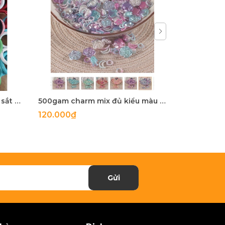
5-100 còng sắt, khoen khoá sắt mix màu 20mm, 25mm, 28mm
500gam charm mix đủ kiểu màu ngọc trai, hạt charm mix đủ kiểu
120.000₫
27.900₫
Gửi