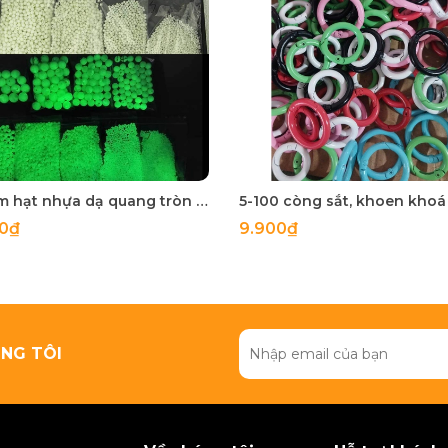
50 gam hạt nhựa dạ quang tròn đủ size 4mm, 5mm, 6mm, 8mm, 10mm, 12mm, 14mm, 16mm ,18mm , 10mm, 22mm, 25mm
00₫
9.900₫
NG TÔI