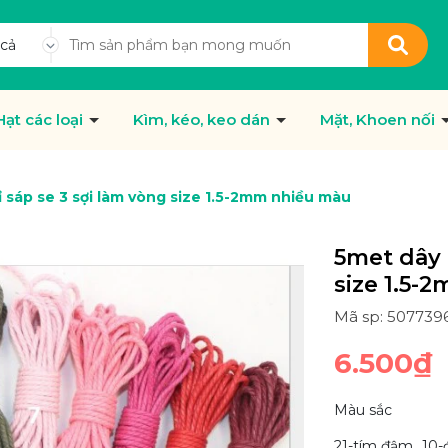
 cả
Hạt các loại
Kìm, kéo, keo dán
Mặt, Khoen nối
 sáp se 3 sợi làm vòng size 1.5-2mm nhiều màu
5met dây 
size 1.5-
Mã sp: 507739
6.500₫
Màu sắc
21-tím đậm
10-