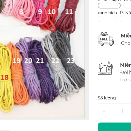
xanh bích
13-N
Miễ
Cho
Miễn
Đổi 
trợ 
Số lượng:
–