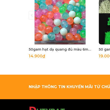
50gam hạt dạ quang đủ màu 6mm, 8mm, 10mm, 12mm, hạt nhựa tròn
14.900₫
19.0
NHẬP THÔNG TIN KHUYẾN MÃI TỪ CHÚ