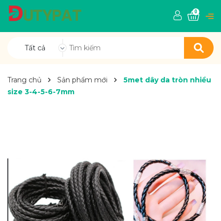
0
Tất cả
Trang chủ
Sản phẩm mới
5met dây da tròn nhiều
size 3-4-5-6-7mm