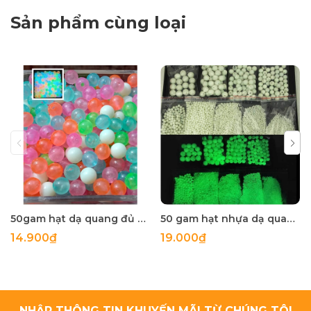
Sản phẩm cùng loại
50gam hạt dạ quang đủ màu 6mm, 8mm, 10mm, 12mm, hạt nhựa tròn
50 gam hạt nhựa dạ quang tròn đủ size 4mm, 5mm, 6mm, 8mm, 10mm, 12mm, 14mm, 16mm ,18mm , 10mm, 22mm, 25mm
14.900₫
19.000₫
NHẬP THÔNG TIN KHUYẾN MÃI TỪ CHÚNG TÔI