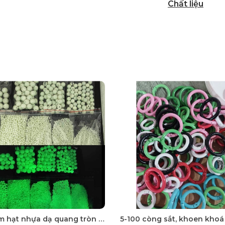
Chất liệu
50 gam hạt nhựa dạ quang tròn đủ size 4mm, 5mm, 6mm, 8mm, 10mm, 12mm, 14mm, 16mm ,18mm , 10mm, 22mm, 25mm