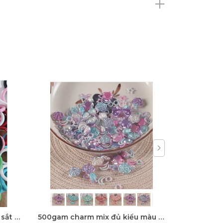
5-100 còng sắt, khoen khoá sắt mix màu 20mm, 25mm, 28mm
500gam charm mix đủ kiểu màu ngọc trai, hạt charm mix đủ kiểu