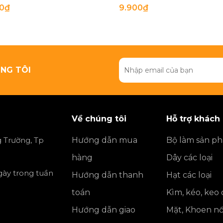
00₫
9.900₫
NG TÔI
Về chúng tôi
Hỗ trợ khách
 Trường, Tp
Hướng dẫn mua
Bộ làm sản p
hàng
Dây các loại
ngày trong tuần
Hướng dẫn thanh
Hạt các loại
toán
Kìm, kéo, keo
Hướng dẫn giao
Mặt, Khoen nố