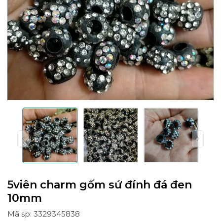
5viên charm gốm sứ đính đá đen
10mm
Mã sp: 3329345838