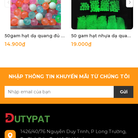
50gam hạt dạ quang đủ màu 6mm, 8mm, 10mm, 12mm, hạt nhựa tròn
50 gam hạt nhựa dạ quang tròn đủ size 4mm, 5mm, 6mm, 8mm, 10mm, 12mm, 14mm, 16mm ,18mm , 10mm, 22mm, 25mm
14.900₫
19.000₫
NHẬP THÔNG TIN KHUYẾN MÃI TỪ CHÚNG TÔI
Gửi
1426/40/76 Nguyễn Duy Trinh, P Long Trường,