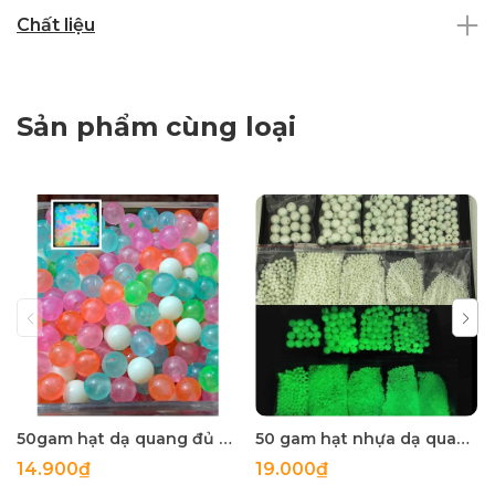
Chất liệu
Sản phẩm cùng loại
50gam hạt dạ quang đủ màu 6mm, 8mm, 10mm, 12mm, hạt nhựa tròn
50 gam hạt nhựa dạ quang tròn đủ size 4mm, 5mm, 6mm, 8mm, 10mm, 12mm, 14mm, 16mm ,18mm , 10mm, 22mm, 25mm
14.900₫
19.000₫