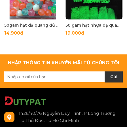
50gam hạt dạ quang đủ màu 6mm, 8mm, 10mm, 12mm, hạt nhựa tròn
50 gam hạt nhựa dạ quang tròn đủ size 4mm, 5mm, 6mm, 8mm, 10mm, 12mm, 14mm, 16mm ,18mm , 10mm, 22mm, 25mm
14.900₫
19.000₫
NHẬP THÔNG TIN KHUYẾN MÃI TỪ CHÚNG TÔI
Gửi
1426/40/76 Nguyễn Duy Trinh, P Long Trường,
Tp Thủ Đức, Tp Hồ Chí Minh