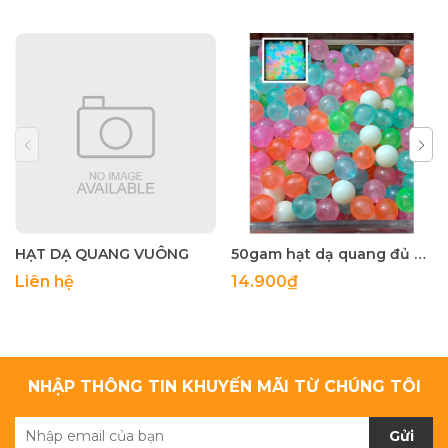
HẠT DẠ QUANG VUÔNG
50gam hạt dạ quang đủ màu 6mm, 8mm, 10mm, 12mm, hạt nhựa tròn
Liên hệ
14.900₫
NHẬP THÔNG TIN KHUYẾN MÃI TỪ CHÚNG TÔI
Gửi