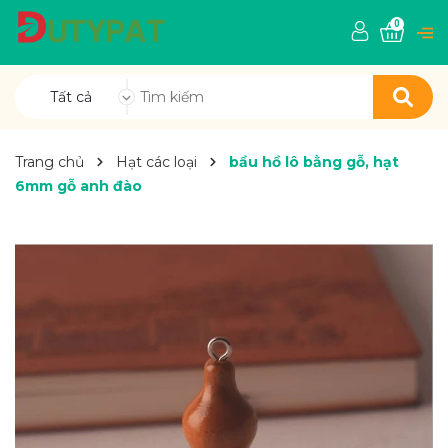
0
Tất cả
Trang chủ
Hạt các loại
bầu hồ lô bằng gỗ, hạt
6mm gỗ anh đào