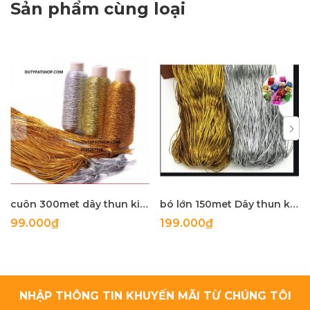
Sản phẩm cùng loại
cuôn 300met dây thun kim tuyên co giãn size 0,8mm
bó lớn 150met Dây thun kim tuyến co giản size 1.2mm -1,5mm
99.000₫
199.000₫
NHẬP THÔNG TIN KHUYẾN MÃI TỪ CHÚNG TÔI