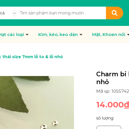
 cả
Hạt các loại
Kìm, kéo, keo dán
Mặt, Khoen nối
 thái size 7mm lỗ to & lỗ nhỏ
Charm bi 
nhỏ
Mã sp: 105574
14.000
số lượng