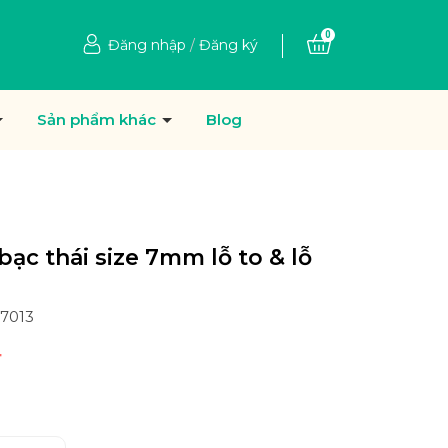
0
Đăng nhập
/
Đăng ký
Sản phẩm khác
Blog
bạc thái size 7mm lỗ to & lỗ
27013
₫