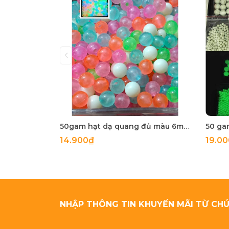
50gam hạt dạ quang đủ màu 6mm, 8mm, 10mm, 12mm, hạt nhựa tròn
14.900₫
19.0
NHẬP THÔNG TIN KHUYẾN MÃI TỪ CHÚ