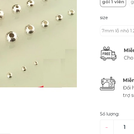
gói 1 viên
g
size
7mm lỗ nhỏ 
Miễ
Cho
Miễn
Đổi 
trợ 
Số lượng:
–