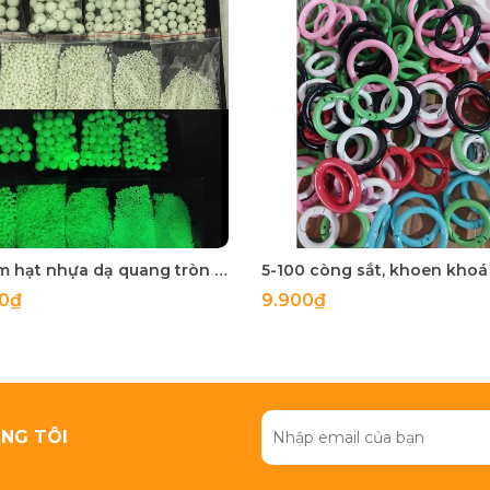
50 gam hạt nhựa dạ quang tròn đủ size 4mm, 5mm, 6mm, 8mm, 10mm, 12mm, 14mm, 16mm ,18mm , 10mm, 22mm, 25mm
00₫
9.900₫
NG TÔI