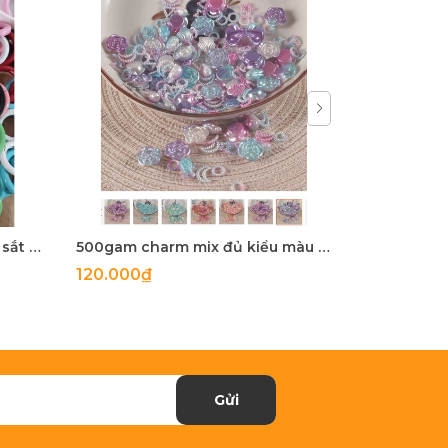
5-100 còng sắt, khoen khoá sắt mix màu 20mm, 25mm, 28mm
500gam charm mix đủ kiểu màu ngọc trai, hạt charm mix đủ kiểu
120.000₫
27.900₫
Gửi