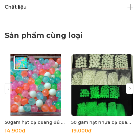
Chất liệu
Sản phẩm cùng loại
50gam hạt dạ quang đủ màu 6mm, 8mm, 10mm, 12mm, hạt nhựa tròn
50 gam hạt nhựa dạ quang tròn đủ size 4mm, 5mm, 6mm, 8mm, 10mm, 12mm, 14mm, 16mm ,18mm , 10mm, 22mm, 25mm
14.900₫
19.000₫