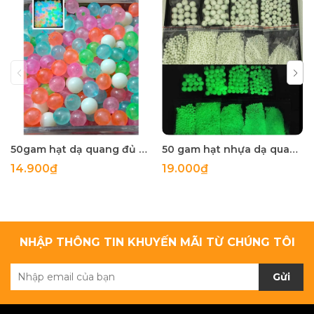
50gam hạt dạ quang đủ màu 6mm, 8mm, 10mm, 12mm, hạt nhựa tròn
50 gam hạt nhựa dạ quang tròn đủ size 4mm, 5mm, 6mm, 8mm, 10mm, 12mm, 14mm, 16mm ,18mm , 10mm, 22mm, 25mm
14.900₫
19.000₫
NHẬP THÔNG TIN KHUYẾN MÃI TỪ CHÚNG TÔI
Gửi