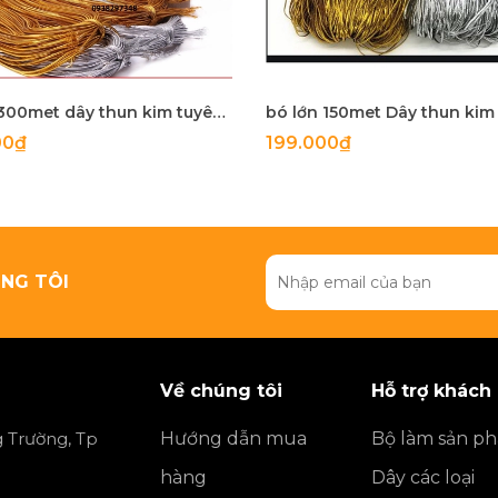
cuôn 300met dây thun kim tuyên co giãn size 0,8mm
00₫
199.000₫
NG TÔI
Về chúng tôi
Hỗ trợ khách
 Trường, Tp
Hướng dẫn mua
Bộ làm sản p
hàng
Dây các loại