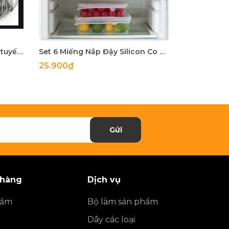
bó lớn 150met Dây thun kim tuyến co giản size 1.2mm -1,5mm
Set 6 Miếng Nắp Đậy Silicon Co Giãn - Bọc Chén, Bát, Thực Phẩm Cần Bảo Quản
25.900₫
7.900₫
Gửi
 hàng
Dịch vụ
hẩm
Bộ làm sản phẩm
Dây các loại