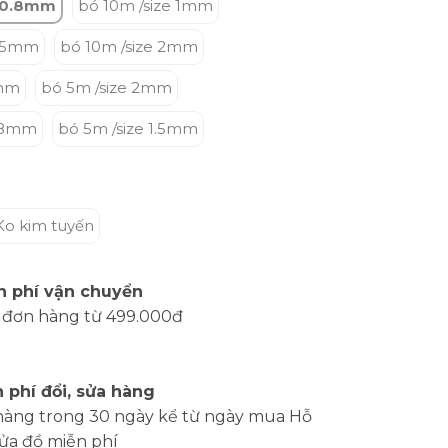
e 0.8mm
bó 10m /size 1mm
1.5mm
bó 10m /size 2mm
1mm
bó 5m /size 2mm
0.8mm
bó 5m /size 1.5mm
Ko kim tuyến
n phí vận chuyển
 đơn hàng từ 499.000đ
 phí đổi, sửa hàng
hàng trong 30 ngày kể từ ngày mua Hỗ
sửa đồ miễn phí