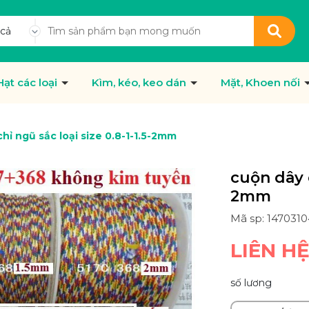
 cả
Hạt các loại
Kìm, kéo, keo dán
Mặt, Khoen nối
hỉ ngũ sắc loại size 0.8-1-1.5-2mm
cuộn dây c
2mm
Mã sp: 147031
LIÊN H
số lương