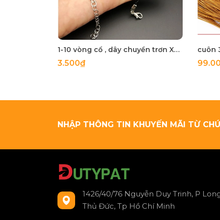
1-10 vòng cổ , dây chuyền trơn Xoắn Nhật
3.500₫
99.0
NHẬP THÔNG TIN KHUYẾN MÃI TỪ CHÚ
1426/40/76 Nguyễn Duy Trinh, P Long
Thủ Đức, Tp Hồ Chí Minh