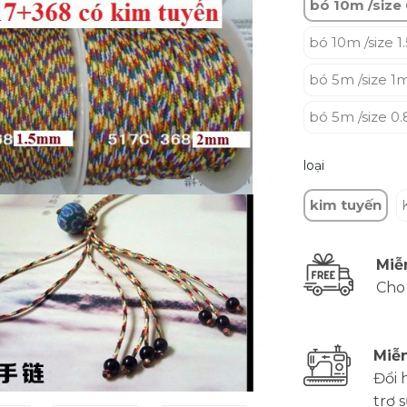
bó 10m /siz
bó 10m /size 
bó 5m /size 
bó 5m /size 
loại
kim tuyến
Miễ
Cho
Miễn
Đổi 
trợ 