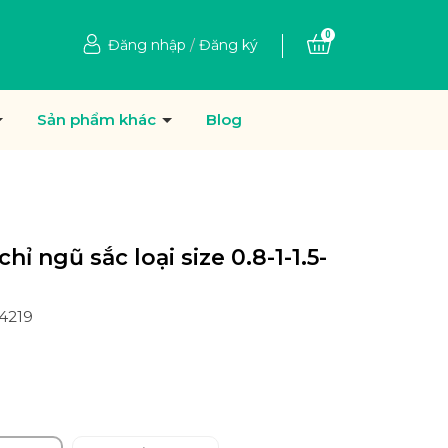
0
Đăng nhập
/
Đăng ký
Sản phẩm khác
Blog
hỉ ngũ sắc loại size 0.8-1-1.5-
04219
Ệ