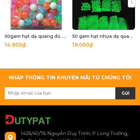
50gam hạt dạ quang đủ màu 6mm, 8mm, 10mm, 12mm, hạt nhựa tròn
50 gam hạt nhựa dạ quang tròn đủ size 4mm, 5mm, 6mm, 8mm, 10mm, 12mm, 14mm, 16mm ,18mm , 10mm, 22mm, 25mm
14.900₫
19.000₫
NHẬP THÔNG TIN KHUYẾN MÃI TỪ CHÚNG TÔI
Gửi
1426/40/76 Nguyễn Duy Trinh, P Long Trường,