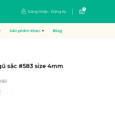
0
Đăng nhập
/
Đăng ký
Sản phẩm khác
Blog
gũ sắc #583 size 4mm
8361
₫