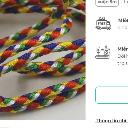
cuộn 5m
1
Miễ
Cho
Miễn
Đổi 
trợ 
Thông tin chi