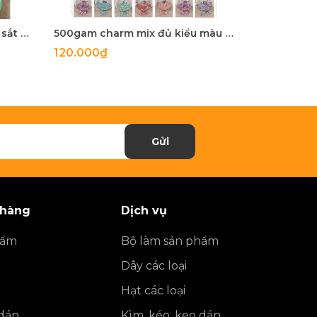
5-100 còng sắt, khoen khoá sắt mix màu 20mm, 25mm, 28mm
500gam charm mix đủ kiểu màu ngọc trai, hạt charm mix đủ kiểu
120.000₫
27.900₫
Gửi
 hàng
Dịch vụ
hẩm
Bộ làm sản phẩm
Dây các loại
Hạt các loại
 dán
Kìm, kéo, keo dán