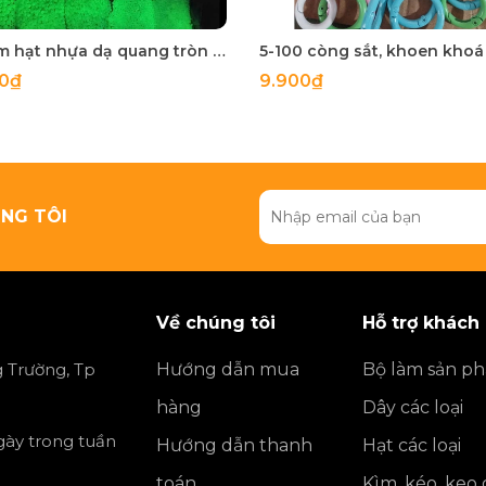
50 gam hạt nhựa dạ quang tròn đủ size 4mm, 5mm, 6mm, 8mm, 10mm, 12mm, 14mm, 16mm ,18mm , 10mm, 22mm, 25mm
00₫
9.900₫
NG TÔI
Về chúng tôi
Hỗ trợ khách
 Trường, Tp
Hướng dẫn mua
Bộ làm sản p
hàng
Dây các loại
ngày trong tuần
Hướng dẫn thanh
Hạt các loại
toán
Kìm, kéo, keo