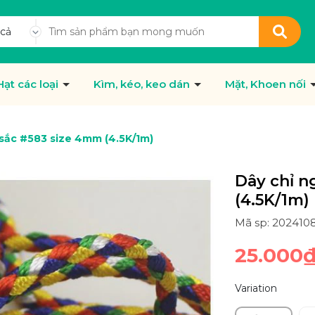
 cả
Hạt các loại
Kìm, kéo, keo dán
Mặt, Khoen nối
 sắc #583 size 4mm (4.5K/1m)
Dây chỉ n
(4.5K/1m)
Mã sp: 202410
25.000
Variation