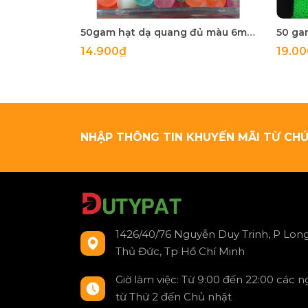
50gam hạt dạ quang đủ màu 6mm, 8mm, 10mm, 12mm, hạt nhựa tròn
14.900₫
19.0
NHẬP THÔNG TIN KHUYẾN MÃI TỪ CHÚ
1426/40/76 Nguyễn Duy Trinh, P Long
Thủ Đức, Tp Hồ Chí Minh
Giờ làm việc: Từ 9:00 đến 22:00 các 
từ Thứ 2 đến Chủ nhật