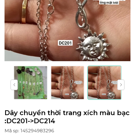
Dây chuyền thời trang xích màu bạc
:DC201->DC214
Mã sp: 145294983296