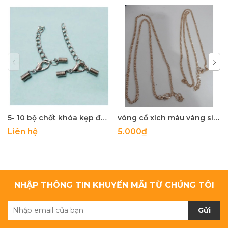
5- 10 bộ chốt khóa kẹp đầu dây : lò xo-móc càng cua- xích tăng đưa
vòng cổ xích màu vàng size 3mm dài 54cm
Liên hệ
5.000₫
NHẬP THÔNG TIN KHUYẾN MÃI TỪ CHÚNG TÔI
Gửi