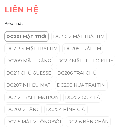
LIÊN HỆ
Kiểu mặt
DC201 MẶT TRỜI
DC210 2 MẶT TRÁI TIM
DC213 4 MẶT TRÁI TIM
DC205 TRÁI TIM
DC209 MẶT TRĂNG
DC214MẶT HELLO KITTY
DC211 CHỮ GUESSE
DC206 TRÁI CHỮ
DC207 NHIỀU MẶT
DC208 NỬA TRÁI TIM
DC212 TRÁI TIM&TRÒN
DC202 CỎ 4 LÁ
DC203 2 TẦNG
DC204 HÌNH GIÓ
DC215 MẶT VUÔNG ĐÔI
DC216 BÀN CHÂN