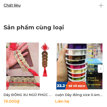
Chất liệu
Sản phẩm cùng loại
Dây ĐỒNG XU NGŨ PHÚC MAY MẮN
cuộn Dây đồng size 0.4mm nhiều màu làm handmade, trang sức(khoảng 9 mét)
19.000₫
Liên hệ