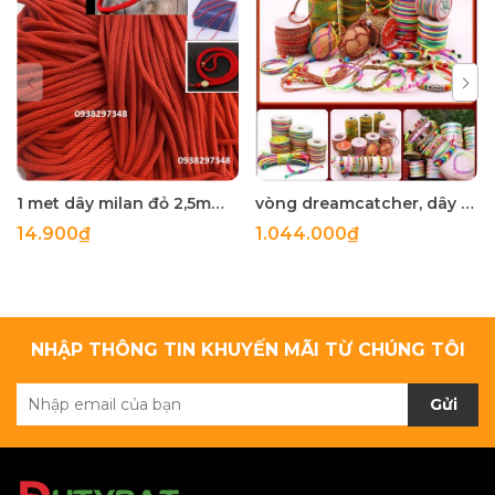
1 met dây milan đỏ 2,5mm cao cấp săn chắc dùng làm vòng tay vòng cổ phong thủy may măn, dây đan vòng
vòng dreamcatcher, dây dù, hạt đá...nguyên liệu làm handamde
14.900₫
1.044.000₫
NHẬP THÔNG TIN KHUYẾN MÃI TỪ CHÚNG TÔI
Gửi