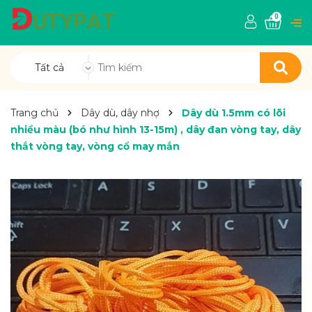
0
Tất cả
Trang chủ
Dây dù, dây nhợ
Dây dù 1.5mm có lõi
nhiều màu (bó như hình 13-15m) , dây đan vòng tay, dây
thắt vòng tay, vòng cổ may mắn