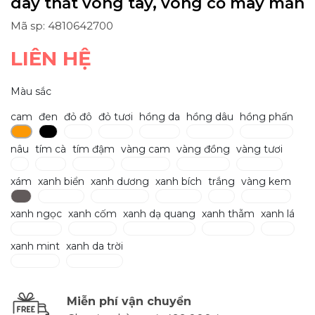
dây thắt vòng tay, vòng cổ may mắn
Mã sp: 4810642700
LIÊN HỆ
Màu sắc
cam
đen
đỏ đô
đỏ tươi
hồng da
hồng dâu
hồng phấn
nâu
tím cà
tím đậm
vàng cam
vàng đồng
vàng tươi
xám
xanh biển
xanh dương
xanh bích
trắng
vàng kem
xanh ngọc
xanh cốm
xanh dạ quang
xanh thẫm
xanh lá
xanh mint
xanh da trời
Miễn phí vận chuyển