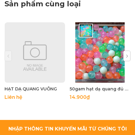
Sản phẩm cùng loại
HẠT DẠ QUANG VUÔNG
50gam hạt dạ quang đủ màu 6mm, 8mm, 10mm, 12mm, hạt nhựa tròn
Liên hệ
14.900₫
NHẬP THÔNG TIN KHUYẾN MÃI TỪ CHÚNG TÔI