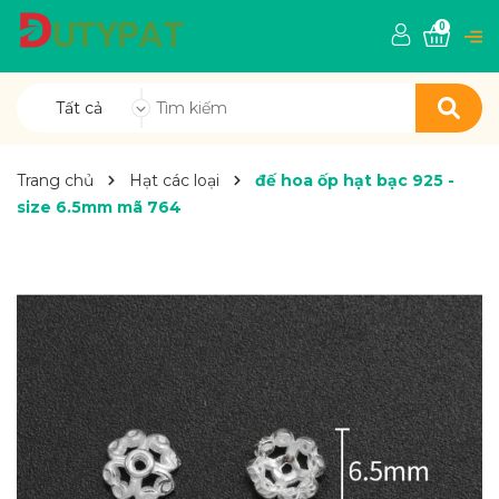
0
Tất cả
Trang chủ
Hạt các loại
đế hoa ốp hạt bạc 925 -
size 6.5mm mã 764