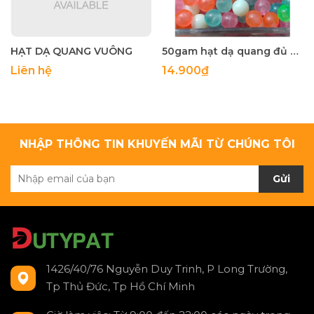
HẠT DẠ QUANG VUÔNG
50gam hạt dạ quang đủ màu 6mm, 8mm, 10mm, 12mm, hạt nhựa tròn
Liên hệ
14.900₫
NHẬP THÔNG TIN KHUYẾN MÃI TỪ CHÚNG TÔI
Gửi
1426/40/76 Nguyễn Duy Trinh, P Long Trường,
Tp Thủ Đức, Tp Hồ Chí Minh