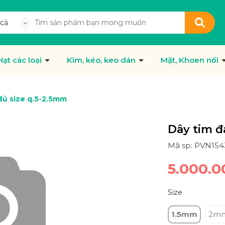
 cả
Hạt các loại
Kìm, kéo, keo dán
Mặt, Khoen nối
đủ size q.5-2.5mm
Dây tim đ
Mã sp: PVN154
5.000.
Size
1.5mm
2m