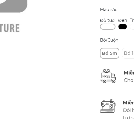
Màu sắc
Đỏ tươi
Đen
T
Bó/Cuộn
Bó 5m
Bó 
Miễ
Cho
Miễn
Đổi 
trợ 