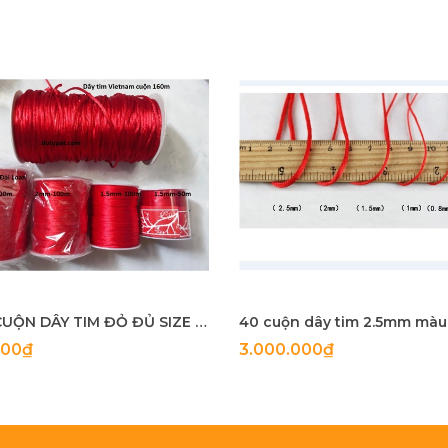
BỘ 5 CUỘN DÂY TIM ĐỎ ĐỦ SIZE 382K -SALE CÒN 330k
000₫
3.000.000₫