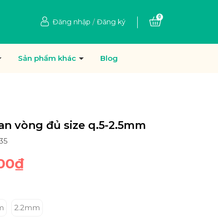
0
Đăng nhập
/
Đăng ký
Sản phẩm khác
Blog
an vòng đủ size q.5-2.5mm
35
000₫
m
2.2mm