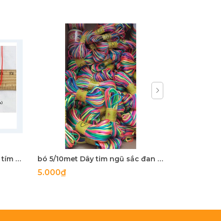
40 cuộn dây tim 2.5mm màu tím đậm
bó 5/10met Dây tim ngũ sắc đan vòng size 1.5-2.5mm
5.000₫
Liên hệ