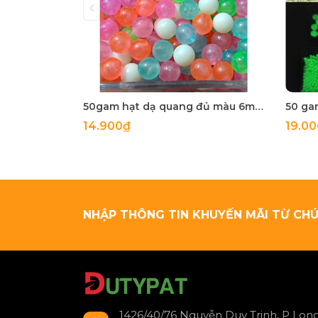
50gam hạt dạ quang đủ màu 6mm, 8mm, 10mm, 12mm, hạt nhựa tròn
14.900₫
19.0
NHẬP THÔNG TIN KHUYẾN MÃI TỪ CHÚ
1426/40/76 Nguyễn Duy Trinh, P Long