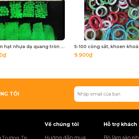
50 gam hạt nhựa dạ quang tròn đủ size 4mm, 5mm, 6mm, 8mm, 10mm, 12mm, 14mm, 16mm ,18mm , 10mm, 22mm, 25mm
00₫
9.900₫
NG TÔI
Về chúng tôi
Hỗ trợ khách
 Trường, Tp
Hướng dẫn mua
Bộ làm sản p