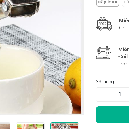
cây inox
bằ
Miễ
Cho
Miễn
Đổi 
trợ 
Số lượng:
–