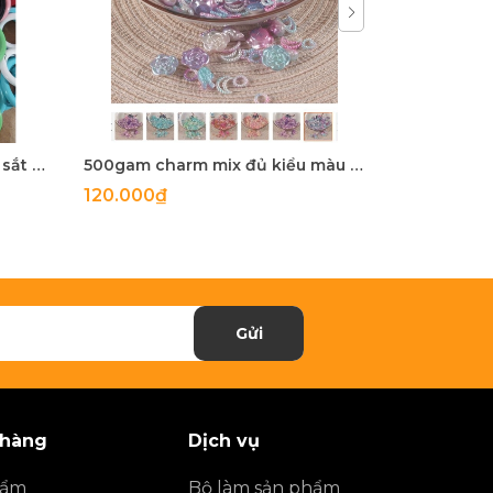
5-100 còng sắt, khoen khoá sắt mix màu 20mm, 25mm, 28mm
500gam charm mix đủ kiểu màu ngọc trai, hạt charm mix đủ kiểu
120.000₫
27.900₫
Gửi
 hàng
Dịch vụ
hẩm
Bộ làm sản phẩm