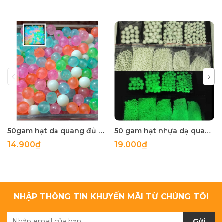
50gam hạt dạ quang đủ màu 6mm, 8mm, 10mm, 12mm, hạt nhựa tròn
50 gam hạt nhựa dạ quang tròn đủ size 4mm, 5mm, 6mm, 8mm, 10mm, 12mm, 14mm, 16mm ,18mm , 10mm, 22mm, 25mm
14.900₫
19.000₫
NHẬP THÔNG TIN KHUYẾN MÃI TỪ CHÚNG TÔI
Gửi