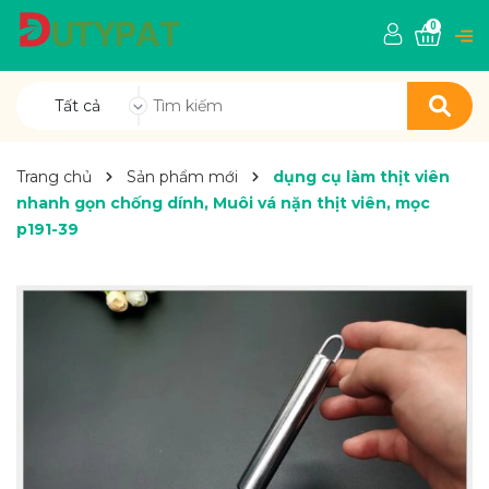
0
Tất cả
Trang chủ
Sản phẩm mới
dụng cụ làm thịt viên
nhanh gọn chống dính, Muôi vá nặn thịt viên, mọc
p191-39