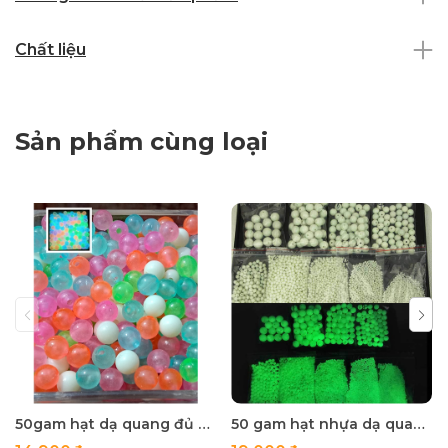
Chất liệu
Sản phẩm cùng loại
50gam hạt dạ quang đủ màu 6mm, 8mm, 10mm, 12mm, hạt nhựa tròn
50 gam hạt nhựa dạ quang tròn đủ size 4mm, 5mm, 6mm, 8mm, 10mm, 12mm, 14mm, 16mm ,18mm , 10mm, 22mm, 25mm