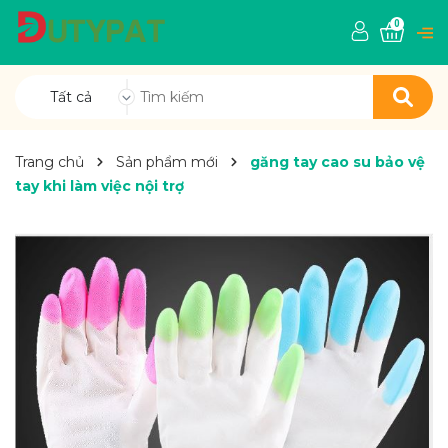
0
Tất cả
Trang chủ
Sản phẩm mới
găng tay cao su bảo vệ
tay khi làm việc nội trợ