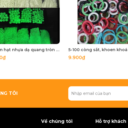
50 gam hạt nhựa dạ quang tròn đủ size 4mm, 5mm, 6mm, 8mm, 10mm, 12mm, 14mm, 16mm ,18mm , 10mm, 22mm, 25mm
00₫
9.900₫
NG TÔI
Về chúng tôi
Hỗ trợ khách