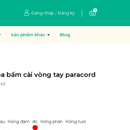
0
Đăng nhập
/
Đăng ký
Sản phẩm khác
Blog
óa bấm cài vòng tay paracord
am1
àu
Hồng đậm
đỏ
hồng phấn
Hồng tươi