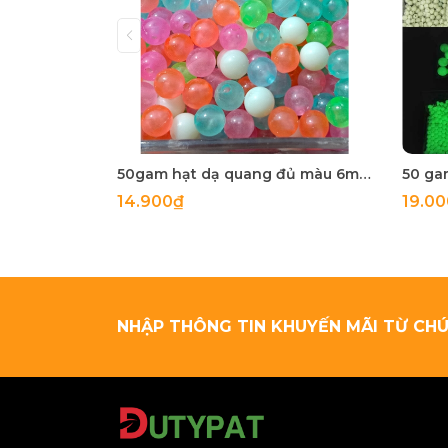
50gam hạt dạ quang đủ màu 6mm, 8mm, 10mm, 12mm, hạt nhựa tròn
14.900₫
19.0
NHẬP THÔNG TIN KHUYẾN MÃI TỪ CHÚ