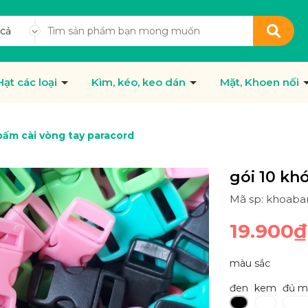
 cả
Hạt các loại
Kìm, kéo, keo dán
Mặt, Khoen nối
bấm cài vòng tay paracord
gói 10 kh
Mã sp: khoab
19.900₫
màu sắc
đen
kem
đủ m