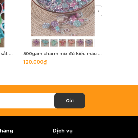
5-100 còng sắt, khoen khoá sắt mix màu 20mm, 25mm, 28mm
500gam charm mix đủ kiểu màu ngọc trai, hạt charm mix đủ kiểu
120.000₫
27.900₫
Gửi
 hàng
Dịch vụ