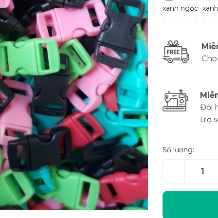
xanh ngọc
xan
Miễ
Cho
Miễn
Đổi 
trợ 
Số lượng:
–