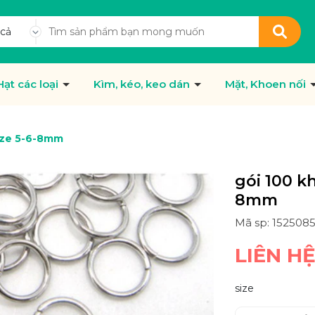
 cả
Hạt các loại
Kìm, kéo, keo dán
Mặt, Khoen nối
size 5-6-8mm
gói 100 kh
8mm
Mã sp: 152508
LIÊN H
size