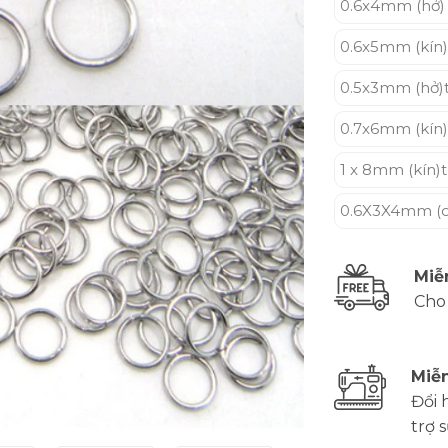
0.6x4mm (hở) 
0.6x5mm (kín)
0.5x3mm (hở)
0.7x6mm (kín)
1 x 8mm (kín)
0.6X3X4mm (o
Miễ
Cho
Miễn
Đổi 
trợ 