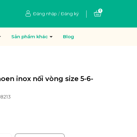
0
Đăng nhập
/
Đăng ký
Sản phẩm khác
Blog
oen inox nối vòng size 5-6-
58213
Ệ