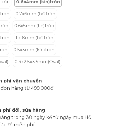
tròn
0.6x4mm (kín)tròn
tròn
0.7x6mm (hở)tròn
tròn
0.6x5mm (hở)tròn
tròn
1 x 8mm (hở)tròn
tròn
0.5x3mm (kín)tròn
val)
0.4x2.5x3.5mm(Oval)
n phí vận chuyển
 đơn hàng từ 499.000đ
 phí đổi, sửa hàng
hàng trong 30 ngày kể từ ngày mua Hỗ
sửa đồ miễn phí