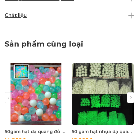
Chất liệu
Sản phẩm cùng loại
50gam hạt dạ quang đủ màu 6mm, 8mm, 10mm, 12mm, hạt nhựa tròn
50 gam hạt nhựa dạ quang tròn đủ size 4mm, 5mm, 6mm, 8mm, 10mm, 12mm, 14mm, 16mm ,18mm , 10mm, 22mm, 25mm