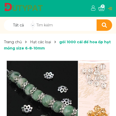
0
Tất cả
Trang chủ
Hạt các loại
gói 1000 cái đế hoa ốp hạt
mỏng size 6-8-10mm