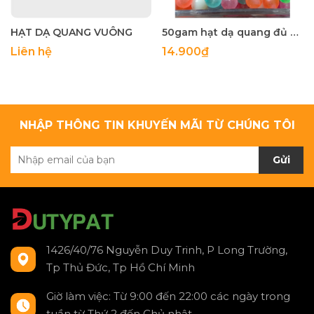
HẠT DẠ QUANG VUÔNG
50gam hạt dạ quang đủ màu 6mm, 8mm, 10mm, 12mm, hạt nhựa tròn
Liên hệ
14.900₫
NHẬP THÔNG TIN KHUYẾN MÃI TỪ CHÚNG TÔI
Gửi
1426/40/76 Nguyễn Duy Trinh, P Long Trường,
Tp Thủ Đức, Tp Hồ Chí Minh
Giờ làm việc: Từ 9:00 đến 22:00 các ngày trong
tuần từ Thứ 2 đến Chủ nhật