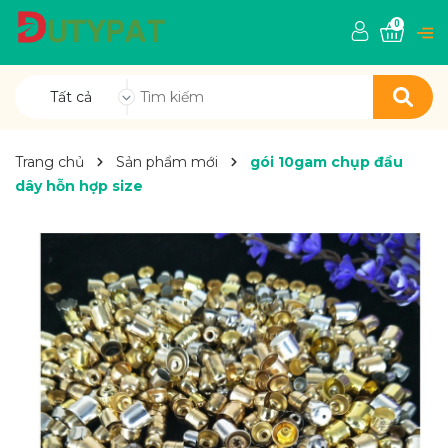
0
Tất cả
Trang chủ
Sản phẩm mới
gói 10gam chụp đầu
dây hỗn hợp size