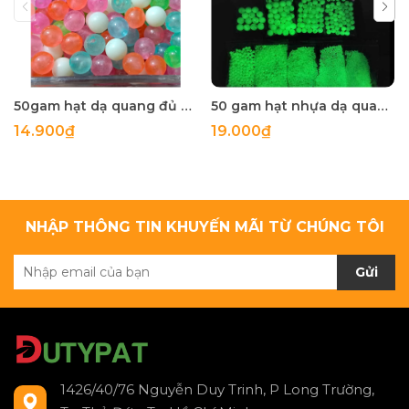
50gam hạt dạ quang đủ màu 6mm, 8mm, 10mm, 12mm, hạt nhựa tròn
50 gam hạt nhựa dạ quang tròn đủ size 4mm, 5mm, 6mm, 8mm, 10mm, 12mm, 14mm, 16mm ,18mm , 10mm, 22mm, 25mm
14.900₫
19.000₫
NHẬP THÔNG TIN KHUYẾN MÃI TỪ CHÚNG TÔI
Gửi
1426/40/76 Nguyễn Duy Trinh, P Long Trường,