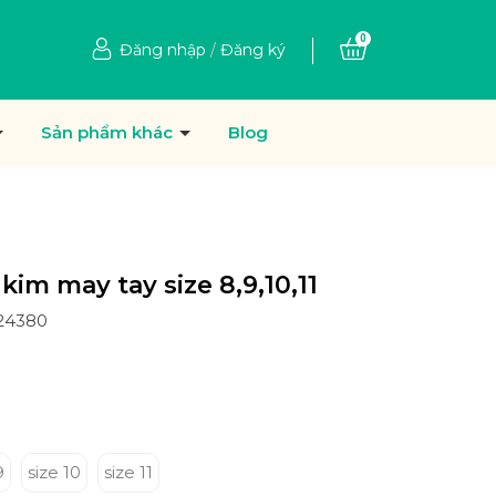
0
Đăng nhập
/
Đăng ký
Sản phẩm khác
Blog
 kim may tay size 8,9,10,11
24380
9
size 10
size 11