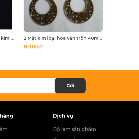
combo 12 kim thêu mắt lớn , kim kết cườm đủ size 3.8-4-5-10-14cm
2 Mặt kim loại hoa văn tròn 40mm màu đồng
8.900₫
4.900₫
Gửi
 hàng
Dịch vụ
hẩm
Bộ làm sản phẩm