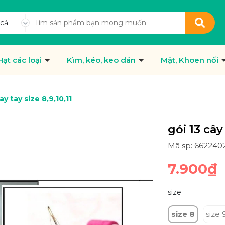
 cả
Hạt các loại
Kìm, kéo, keo dán
Mặt, Khoen nối
y tay size 8,9,10,11
gói 13 cây
Mã sp: 662240
7.900₫
size
size 8
size 