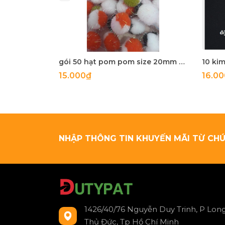
gói 50 hạt pom pom size 20mm có sợi kim tuyến nhiều màu
15.000₫
16.0
NHẬP THÔNG TIN KHUYẾN MÃI TỪ CHÚ
1426/40/76 Nguyễn Duy Trinh, P Long
Thủ Đức, Tp Hồ Chí Minh