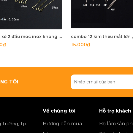
10 kim xỏ 2 đầu móc inox không rỉ loại mỏng làm hoa tai
00₫
15.000₫
NG TÔI
Về chúng tôi
Hỗ trợ khách
 Trường, Tp
Hướng dẫn mua
Bộ làm sản p