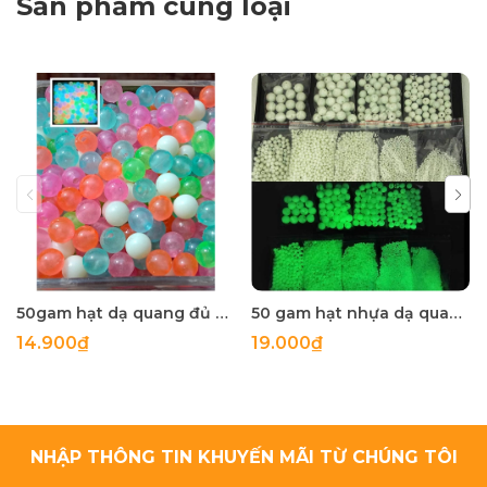
Sản phẩm cùng loại
50gam hạt dạ quang đủ màu 6mm, 8mm, 10mm, 12mm, hạt nhựa tròn
50 gam hạt nhựa dạ quang tròn đủ size 4mm, 5mm, 6mm, 8mm, 10mm, 12mm, 14mm, 16mm ,18mm , 10mm, 22mm, 25mm
14.900₫
19.000₫
NHẬP THÔNG TIN KHUYẾN MÃI TỪ CHÚNG TÔI