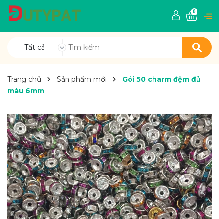
0
Tất cả
Trang chủ
Sản phẩm mới
Gói 50 charm đệm đủ
màu 6mm