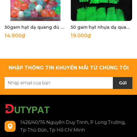
50gam hạt dạ quang đủ màu 6mm, 8mm, 10mm, 12mm, hạt nhựa tròn
50 gam hạt nhựa dạ quang tròn đủ size 4mm, 5mm, 6mm, 8mm, 10mm, 12mm, 14mm, 16mm ,18mm , 10mm, 22mm, 25mm
14.900₫
19.000₫
NHẬP THÔNG TIN KHUYẾN MÃI TỪ CHÚNG TÔI
Gửi
1426/40/76 Nguyễn Duy Trinh, P Long Trường,
Tp Thủ Đức, Tp Hồ Chí Minh