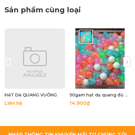
Sản phẩm cùng loại
HẠT DẠ QUANG VUÔNG
50gam hạt dạ quang đủ màu 6mm, 8mm, 10mm, 12mm, hạt nhựa tròn
Liên hệ
14.900₫
NHẬP THÔNG TIN KHUYẾN MÃI TỪ CHÚNG TÔI