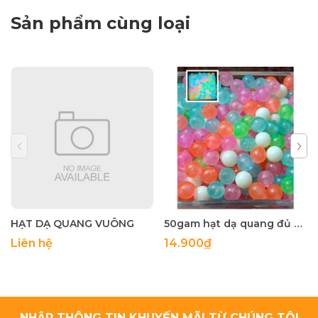
Sản phẩm cùng loại
HẠT DẠ QUANG VUÔNG
50gam hạt dạ quang đủ màu 6mm, 8mm, 10mm, 12mm, hạt nhựa tròn
Liên hệ
14.900₫
NHẬP THÔNG TIN KHUYẾN MÃI TỪ CHÚNG TÔI