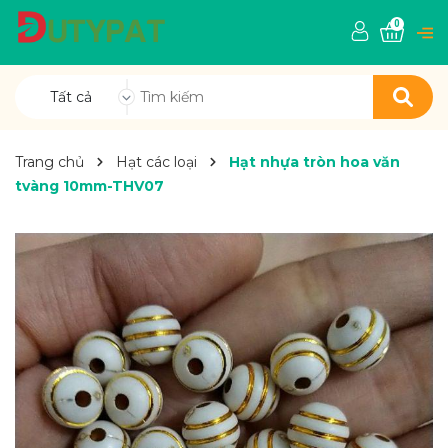
0
Tất cả
Trang chủ
Hạt các loại
Hạt nhựa tròn hoa văn
tvàng 10mm-THV07