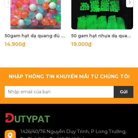
50gam hạt dạ quang đủ màu 6mm, 8mm, 10mm, 12mm, hạt nhựa tròn
50 gam hạt nhựa dạ quang tròn đủ size 4mm, 5mm, 6mm, 8mm, 10mm, 12mm, 14mm, 16mm ,18mm , 10mm, 22mm, 25mm
14.900₫
19.000₫
NHẬP THÔNG TIN KHUYẾN MÃI TỪ CHÚNG TÔI
Gửi
1426/40/76 Nguyễn Duy Trinh, P Long Trường,