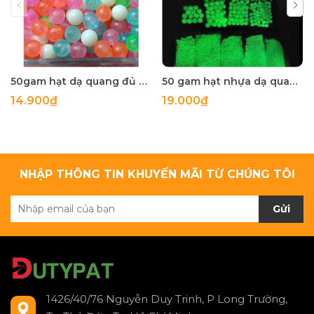
50gam hạt dạ quang đủ màu 6mm, 8mm, 10mm, 12mm, hạt nhựa tròn
50 gam hạt nhựa dạ quang tròn đủ size 4mm, 5mm, 6mm, 8mm, 10mm, 12mm, 14mm, 16mm ,18mm , 10mm, 22mm, 25mm
14.900₫
19.000₫
NHẬP THÔNG TIN KHUYẾN MÃI TỪ CHÚNG TÔI
Gửi
1426/40/76 Nguyễn Duy Trinh, P Long Trường,