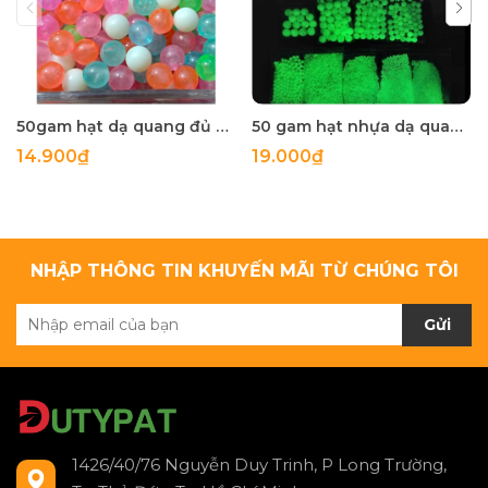
50gam hạt dạ quang đủ màu 6mm, 8mm, 10mm, 12mm, hạt nhựa tròn
50 gam hạt nhựa dạ quang tròn đủ size 4mm, 5mm, 6mm, 8mm, 10mm, 12mm, 14mm, 16mm ,18mm , 10mm, 22mm, 25mm
14.900₫
19.000₫
NHẬP THÔNG TIN KHUYẾN MÃI TỪ CHÚNG TÔI
Gửi
1426/40/76 Nguyễn Duy Trinh, P Long Trường,