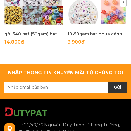
gói 340 hạt (50gam) hạt nhựa tròn 4x7mm in mặt cười, chữ, .... làm handmade, phụ kiện, trang trí tuỳ sở thích
10-50gam hạt nhưa cánh hoa in chữ cái , in mặt cười các kiểu size 10-12mm
14.800₫
3.900₫
NHẬP THÔNG TIN KHUYẾN MÃI TỪ CHÚNG TÔI
Gửi
1426/40/76 Nguyễn Duy Trinh, P Long Trường,