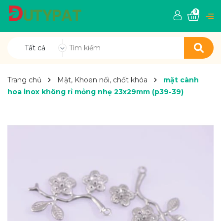
0
Tất cả
Trang chủ
Mặt, Khoen nối, chốt khóa
mặt cành
hoa inox không rỉ mỏng nhẹ 23x29mm (p39-39)