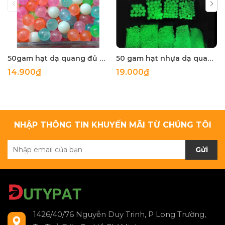
50gam hạt dạ quang đủ màu 6mm, 8mm, 10mm, 12mm, hạt nhựa tròn
50 gam hạt nhựa dạ quang tròn đủ size 4mm, 5mm, 6mm, 8mm, 10mm, 12mm, 14mm, 16mm ,18mm , 10mm, 22mm, 25mm
14.900₫
19.000₫
NHẬP THÔNG TIN KHUYẾN MÃI TỪ CHÚNG TÔI
Gửi
1426/40/76 Nguyễn Duy Trinh, P Long Trường,